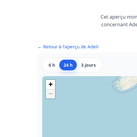
Cet aperçu mon
concernant Adel
← Retour à l’aperçu de Adeli
6 h
24 h
3 jours
+
−