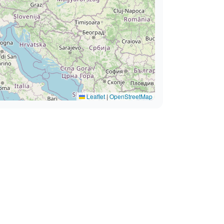
Leaflet
|
OpenStreetMap