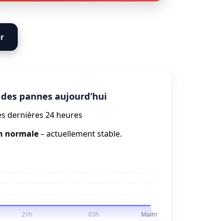
er
des pannes aujourd’hui
es dernières 24 heures
n normale
– actuellement stable.
21h
03h
Maintenant