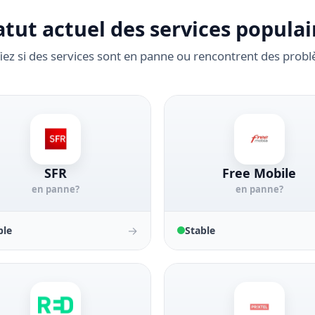
atut actuel des services populai
fiez si des services sont en panne ou rencontrent des prob
SFR
Free Mobile
en panne?
en panne?
→
ble
Stable