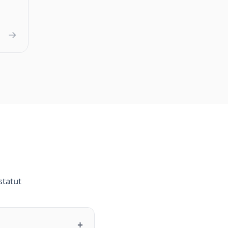
→
statut
+