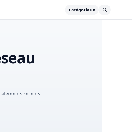
Catégories ▾
éseau
gnalements récents