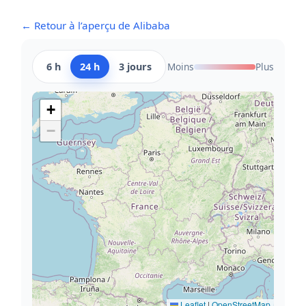
← Retour à l’aperçu de Alibaba
6 h
24 h
3 jours
Moins
Plus
+
−
Leaflet
|
OpenStreetMap