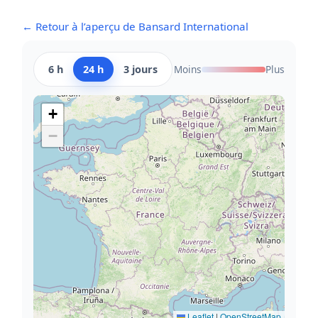
← Retour à l’aperçu de Bansard International
6 h
24 h
3 jours
Moins
Plus
+
−
Leaflet
|
OpenStreetMap