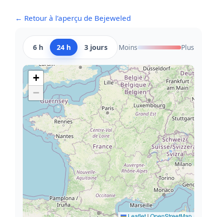
← Retour à l’aperçu de Bejeweled
6 h
24 h
3 jours
Moins
Plus
+
−
Leaflet
|
OpenStreetMap