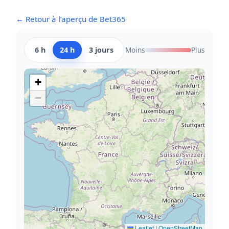
← Retour à l’aperçu de Bet365
6 h
24 h
3 jours
Moins
Plus
+
−
Leaflet
|
OpenStreetMap