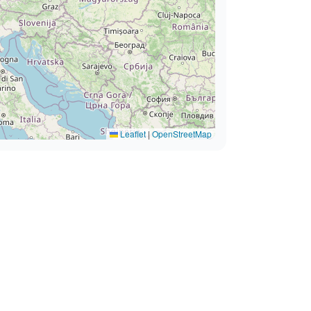
Leaflet
|
OpenStreetMap