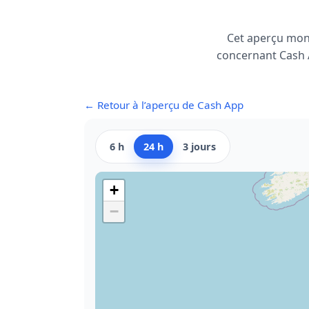
Cet aperçu mon
concernant Cash Ap
← Retour à l’aperçu de Cash App
6 h
24 h
3 jours
+
−