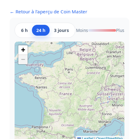
← Retour à l’aperçu de Coin Master
6 h
24 h
3 jours
Moins
Plus
+
−
Leaflet
|
OpenStreetMap