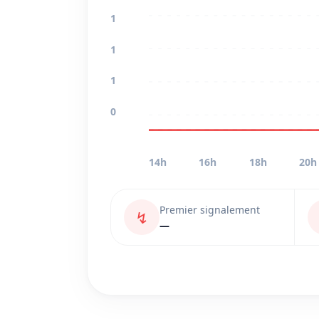
1
1
1
0
14h
16h
18h
20h
Premier signalement
↯
—