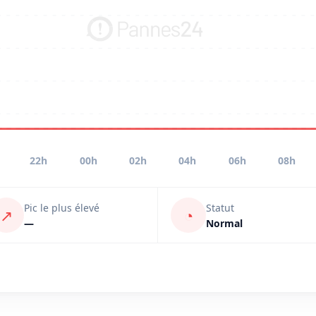
22h
00h
02h
04h
06h
08h
Pic le plus élevé
Statut
↗
◔
—
Normal