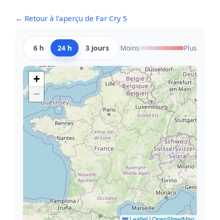
← Retour à l’aperçu de Far Cry 5
6 h
24 h
3 jours
Moins
Plus
+
−
Leaflet
|
OpenStreetMap