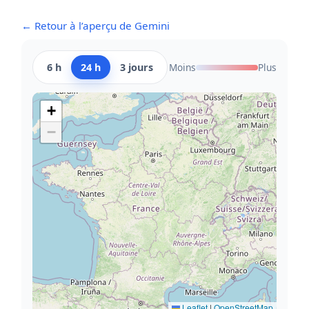
← Retour à l’aperçu de Gemini
6 h
24 h
3 jours
Moins
Plus
+
−
Leaflet
|
OpenStreetMap