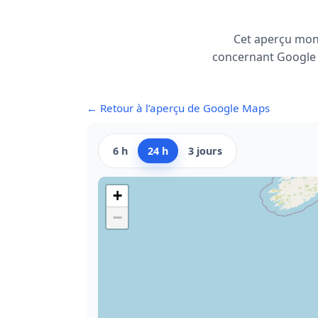
Cet aperçu mon
concernant Google M
← Retour à l’aperçu de Google Maps
6 h
24 h
3 jours
+
−