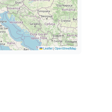
Leaflet
|
OpenStreetMap