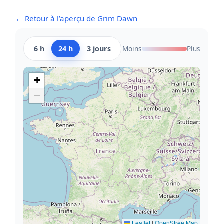
← Retour à l’aperçu de Grim Dawn
6 h
24 h
3 jours
Moins
Plus
+
−
Leaflet
|
OpenStreetMap