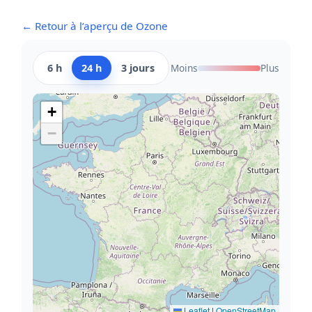
← Retour à l’aperçu de Ozone
6 h
24 h
3 jours
Moins
Plus
+
−
Leaflet
|
OpenStreetMap