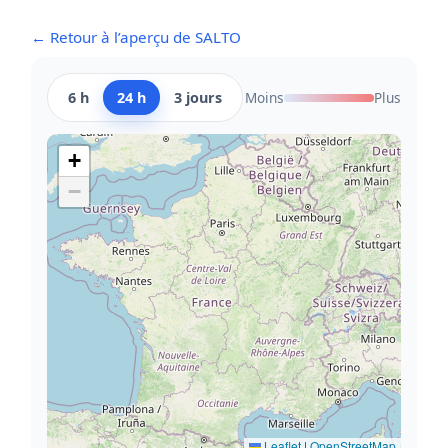
← Retour à l’aperçu de SALTO
6 h
24 h
3 jours
Moins
Plus
+
−
Leaflet
|
OpenStreetMap