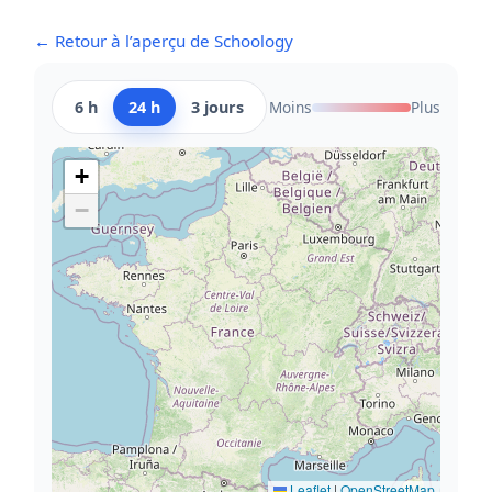
← Retour à l’aperçu de Schoology
6 h
24 h
3 jours
Moins
Plus
+
−
Leaflet
|
OpenStreetMap