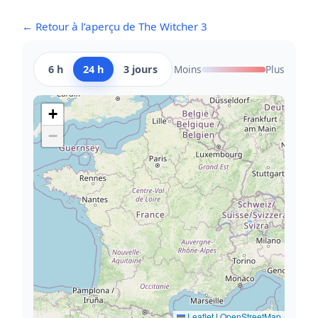
← Retour à l’aperçu de The Witcher 3
6 h
24 h
3 jours
Moins
Plus
+
−
Leaflet
|
OpenStreetMap