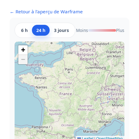
← Retour à l’aperçu de Warframe
6 h
24 h
3 jours
Moins
Plus
+
−
Leaflet
|
OpenStreetMap