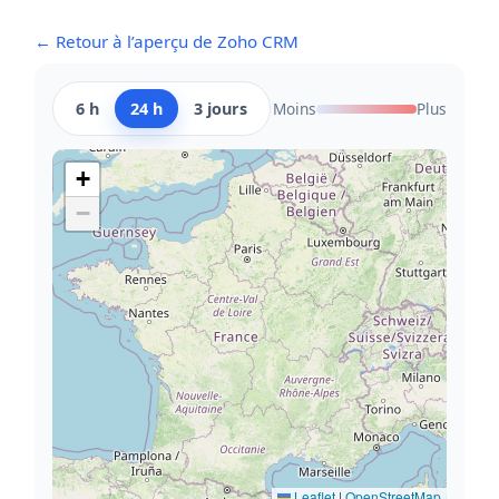
← Retour à l’aperçu de Zoho CRM
6 h
24 h
3 jours
Moins
Plus
+
−
Leaflet
|
OpenStreetMap