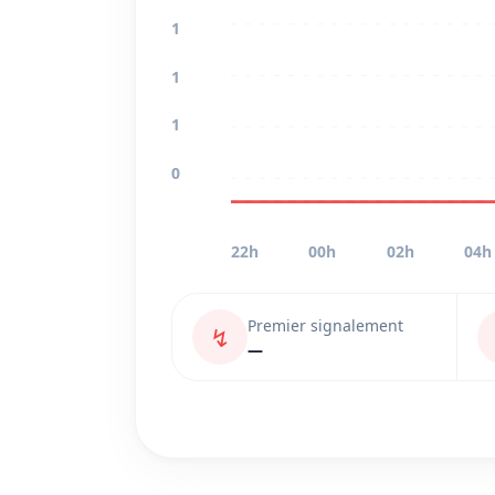
1
1
1
0
22h
00h
02h
04h
Premier signalement
↯
—