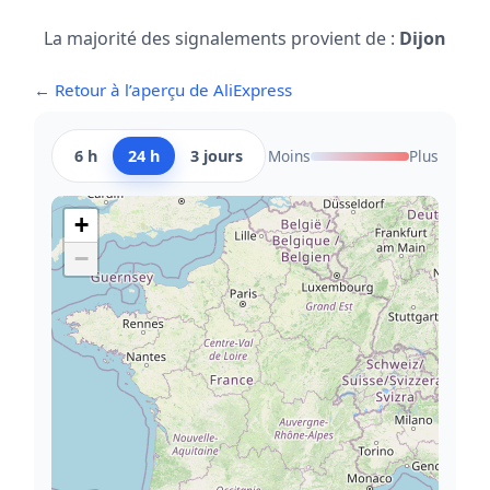
La majorité des signalements provient de :
Dijon
← Retour à l’aperçu de AliExpress
6 h
24 h
3 jours
Moins
Plus
+
−