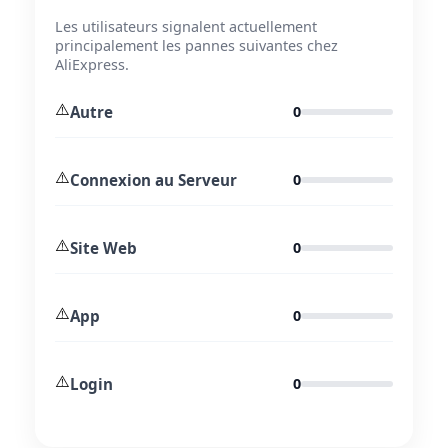
Les utilisateurs signalent actuellement
principalement les pannes suivantes chez
AliExpress.
⚠️
Autre
0
⚠️
Connexion au Serveur
0
⚠️
Site Web
0
⚠️
App
0
⚠️
Login
0