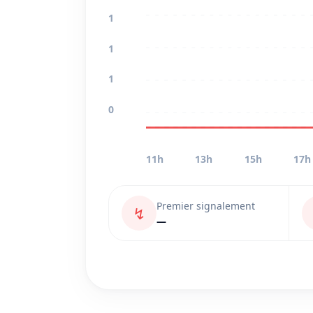
1
1
1
0
11h
13h
15h
17h
Premier signalement
↯
—