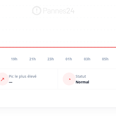
19h
21h
23h
01h
03h
05h
Pic le plus élevé
Statut
↗
◔
—
Normal