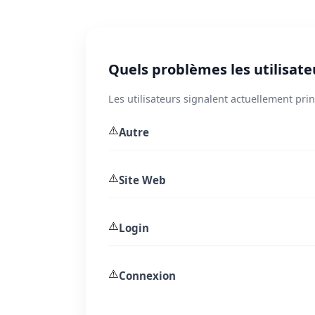
Quels problèmes les utilisateu
Les utilisateurs signalent actuellement pr
⚠️
Autre
⚠️
Site Web
⚠️
Login
⚠️
Connexion