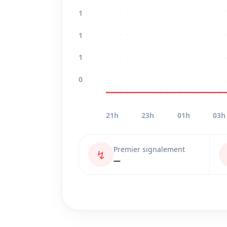
1
1
1
0
21h
23h
01h
03h
Premier signalement
↯
—