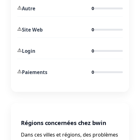
⚠️
Autre
0
⚠️
Site Web
0
⚠️
Login
0
⚠️
Paiements
0
Régions concernées chez bwin
Dans ces villes et régions, des problèmes