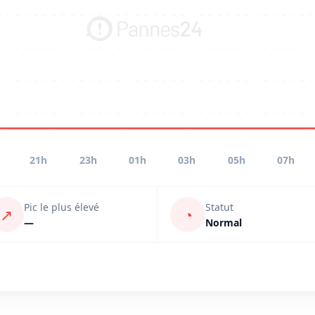
21h
23h
01h
03h
05h
07h
Pic le plus élevé
Statut
↗
◔
—
Normal