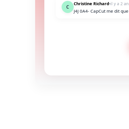
Christine Richard
il y a 2 a
C
J4J 0A4- CapCut me dit que j