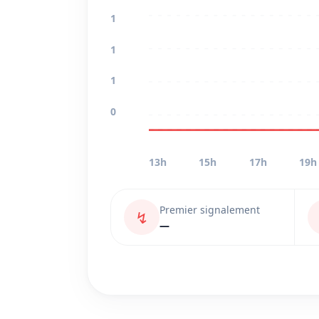
1
1
1
0
13h
15h
17h
19h
Premier signalement
↯
—