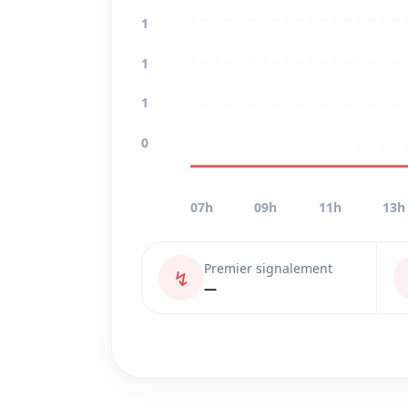
1
1
1
0
07h
09h
11h
13h
Premier signalement
↯
—