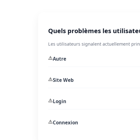
Quels problèmes les utilisateu
Les utilisateurs signalent actuellement pri
⚠️
Autre
⚠️
Site Web
⚠️
Login
⚠️
Connexion