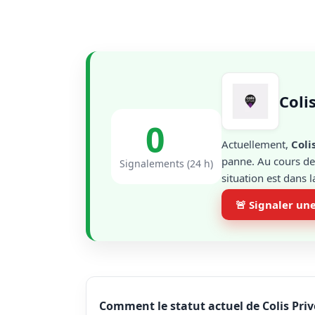
Coli
0
Actuellement,
Coli
panne. Au cours des
Signalements (24 h)
situation est dans 
🚨 Signaler un
Comment le statut actuel de Colis Prive