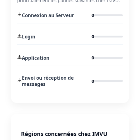
principalement les pannes suivantes chez IMVU.
⚠️
Connexion au Serveur
0
⚠️
Login
0
⚠️
Application
0
Envoi ou réception de
⚠️
0
messages
Régions concernées chez IMVU