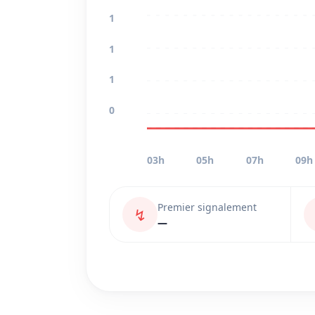
1
1
1
0
03h
05h
07h
09h
Premier signalement
↯
—