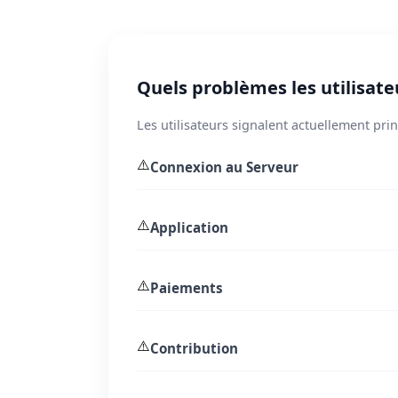
Quels problèmes les utilisateu
Les utilisateurs signalent actuellement pri
⚠️
Connexion au Serveur
⚠️
Application
⚠️
Paiements
⚠️
Contribution