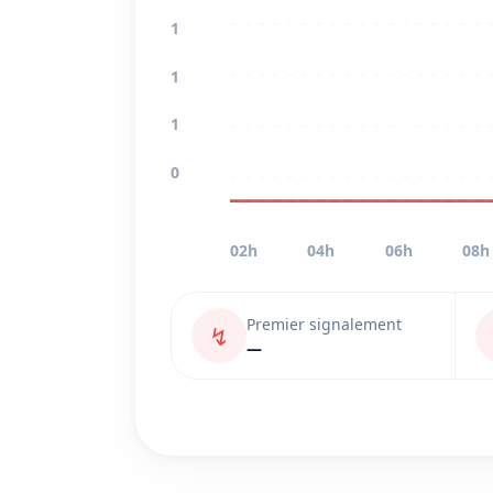
1
1
1
0
02h
04h
06h
08h
Premier signalement
↯
—