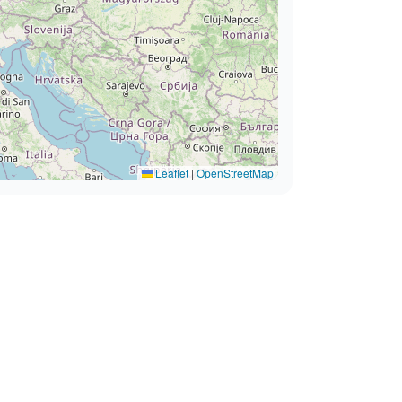
Leaflet
|
OpenStreetMap