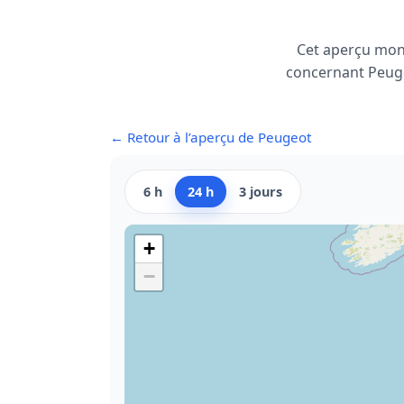
Cet aperçu mon
concernant Peugeo
← Retour à l’aperçu de Peugeot
6 h
24 h
3 jours
+
−