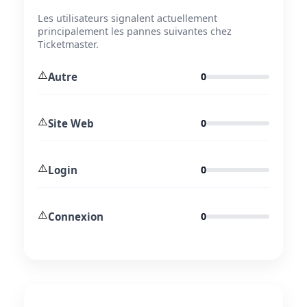
Les utilisateurs signalent actuellement
principalement les pannes suivantes chez
Ticketmaster.
⚠️
Autre
0
⚠️
Site Web
0
⚠️
Login
0
⚠️
Connexion
0