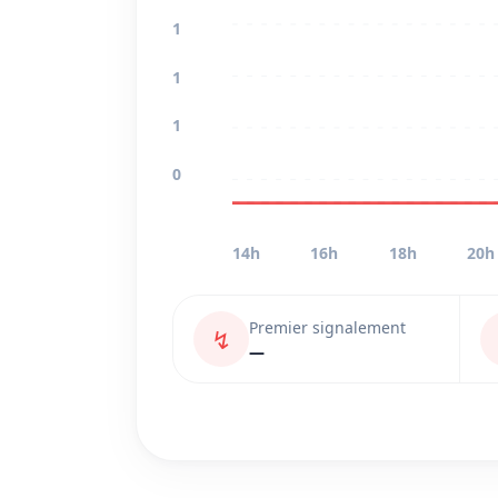
1
1
1
0
14h
16h
18h
20h
Premier signalement
↯
—