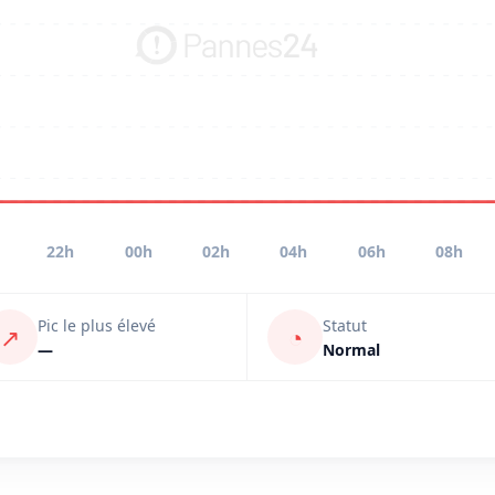
22h
00h
02h
04h
06h
08h
Pic le plus élevé
Statut
↗
◔
—
Normal