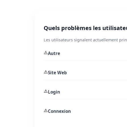
Quels problèmes les utilisateu
Les utilisateurs signalent actuellement pri
⚠️
Autre
⚠️
Site Web
⚠️
Login
⚠️
Connexion