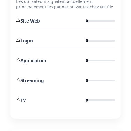
Les utilisateurs signalent actuellement
principalement les pannes suivantes chez Netflix.
⚠️
Site Web
0
⚠️
Login
0
⚠️
Application
0
⚠️
Streaming
0
⚠️
TV
0