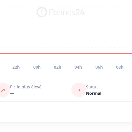
22h
00h
02h
04h
06h
08h
Pic le plus élevé
Statut
↗
◔
—
Normal