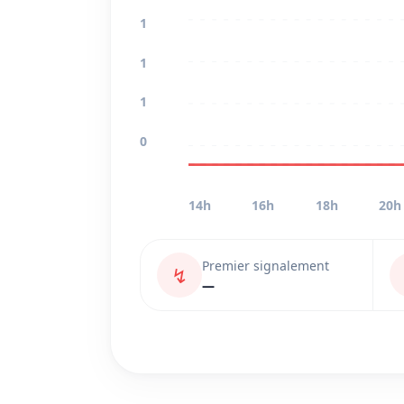
1
1
1
0
14h
16h
18h
20h
Premier signalement
↯
—