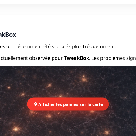
akBox
èmes ont récemment été signalés plus fréquemment.
 actuellement observée pour
TweakBox
. Les problèmes sign
Afficher les pannes sur la carte