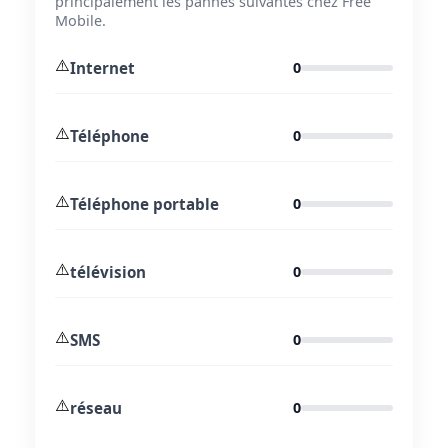
principalement les pannes suivantes chez Free
Mobile.
⚠️
Internet
0
⚠️
Téléphone
0
⚠️
Téléphone portable
0
⚠️
télévision
0
⚠️
SMS
0
⚠️
réseau
0