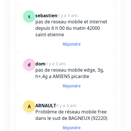
sebastien
il y a 3 ans
s
pas de reseau mobile et internet
depuis 6 h 00 du matin 42000
saint etienne
Répondre
dom
il y a 3 ans
d
pas de reseau mobile edge, 3g,
h+,4g a AMIENS picardie
Répondre
ARNAULT
il y a 3 ans
A
Problème de réseau mobile free
dans le sud de BAGNEUX (92220)
Répondre